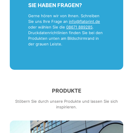
SIE HABEN FRAGEN?
Gerne hören wir von Ihnen. Schreiben
Sie uns Ihre Frage an
info@flatprint.de
oder wählen Sie die
08671 889285
.
Druckdatenrichtlinien finden Sie bei den
Produkten unten am Bildschirmrand in
der grauen Leiste.
PRODUKTE
Stöbern Sie durch unsere Produkte und lassen Sie sich
inspirieren.