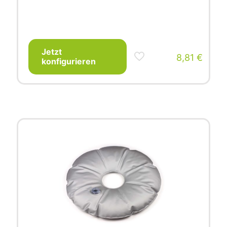
Jetzt
8,81
€
konfigurieren