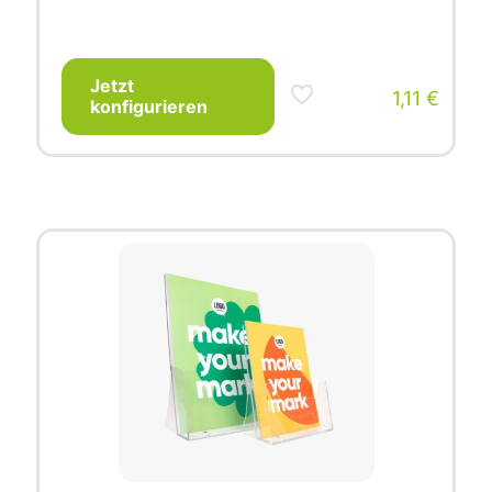
Jetzt
1,11
€
konfigurieren