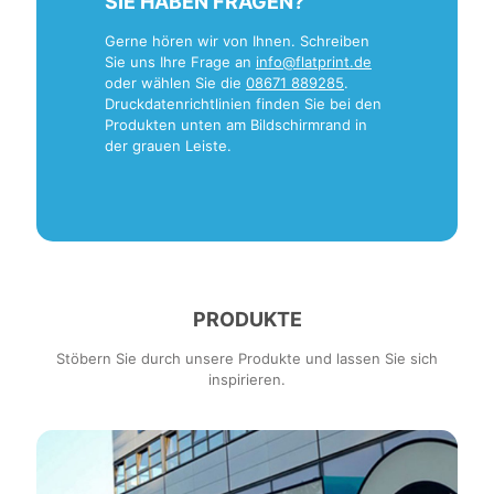
SIE HABEN FRAGEN?
Gerne hören wir von Ihnen. Schreiben
Sie uns Ihre Frage an
info@flatprint.de
oder wählen Sie die
08671 889285
.
Druckdatenrichtlinien finden Sie bei den
Produkten unten am Bildschirmrand in
der grauen Leiste.
PRODUKTE
Stöbern Sie durch unsere Produkte und lassen Sie sich
inspirieren.